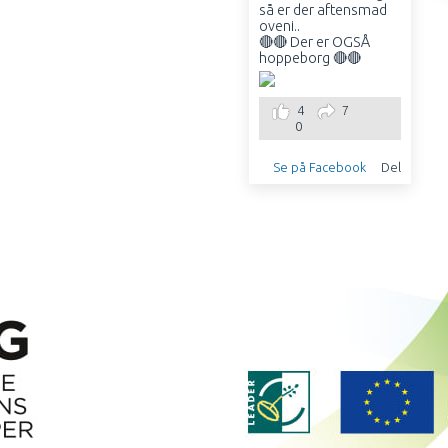
så er der aftensmad
I
oveni..
D
🔴🔴 Der er OGSÅ
R
hoppeborg 🔴🔴
Æ
T
S
4
7
F
0
O
R
Se på Facebook
Del
E
N
I
N
G
syn
es
go
dt
om