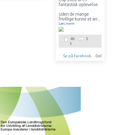
4
fantastisk oplevelse.
1
Uden de mange
Se på F
frivillige kunne et arr
...
Læs mere
48
5
5
Se på Facebook
Del