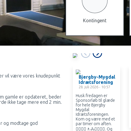
Kontingent
B
J
E
r vil være vores knudepunkt
Bjergby-Mygdal
R
Idrætsforening
G
28. juli 2026 - 10:57
B
Y-
Husk fredagen er
som gamle er opdateret, beder
Sponsorløb til glæde
M
rde ikke tage mere end 2 min.
for hele Bjergby
Y
Mygdal
G
Idrætsforeningen.
D
Kom og være med et
der og modtage god
A
par timer om aften.
L
🏃‍♀️🚶‍♀️🚶🚴🚴‍♀️🚴‍♂️. Og