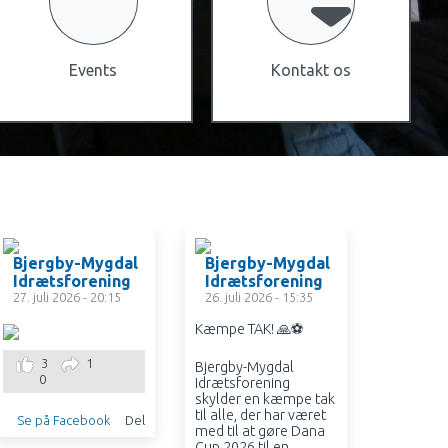
Events
Kontakt os
Bjergby-Mygdal
Bjergby-Mygdal
Bjerg
Idrætsforening
Idrætsforening
Idræts
27. juli 2026 - 20:15
26. juli 2026 - 15:35
25. juli 
Vi mangl
Kæmpe TAK! 🙏⚽
håber at 
der vil hj
3
1
Bjergby-Mygdal
0
Idrætsforening
skylder en kæmpe tak
@alle
til alle, der har været
Se på Facebook
Del
med til at gøre Dana
Cup 2026 til en