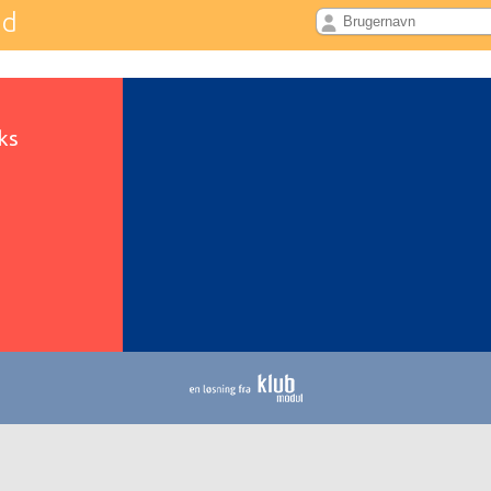
nd
nks