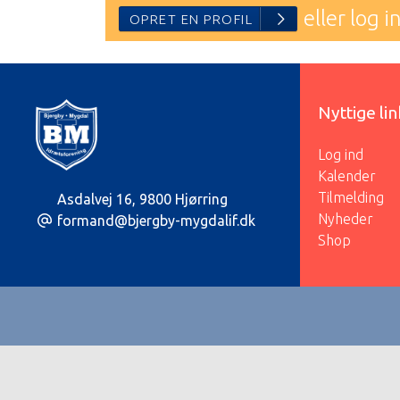
eller log i
Nyttige li
Log ind
Kalender
OPRET EN PROFIL
Tilmelding
Asdalvej 16
,
9800 Hjørring
Nyheder
formand@bjergby-mygdalif.dk
Shop